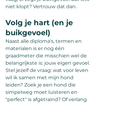
niet klopt? Vertrouw dat dan.
Volg je hart (en je 
buikgevoel)
Naast alle diploma's, termen en 
materialen is er nog één 
graadmeter die misschien wel de 
belangrijkste is: jouw eigen gevoel. 
Stel jezelf de vraag: wat voor leven 
wil ik samen met mijn hond 
leiden? Zoek je een hond die 
simpelweg moet luisteren en 
"perfect" is afgetraind? Of verlang 
je naar een diepe, oprechte relatie 
met een hond die ook zijn eigen 
persoonlijkheid mag hebben?
Durf in je zoektocht dan ook zeker 