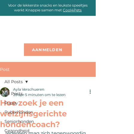
Voor de lekkerste snacks en leukste speeltjes
werkt Knappie samen met
Cool4Pets
AANMELDEN
Post
All Posts
Ayla Verschueren
All Posts
29 apr
5 minuten om te lezen
Hoe zoek je een
Puppy
welzijnsgerichte
Puberhonden
Seniorhonden
hondencoach?
Gezondheid
Iedereen mag zich tegenwoordig 