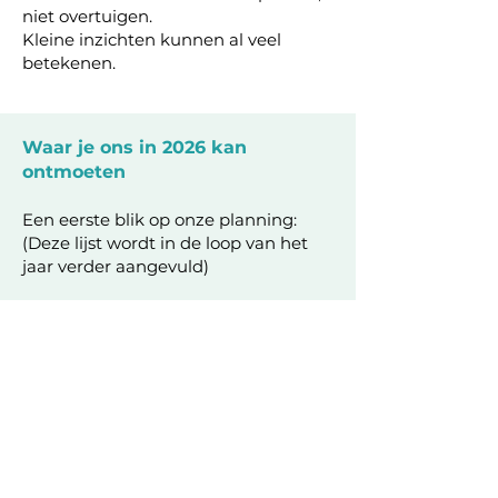
niet overtuigen.
Kleine inzichten kunnen al veel
betekenen.
Waar je ons in 2026 kan
ontmoeten
Een eerste blik op onze planning:
(Deze lijst wordt in de loop van het
jaar verder aangevuld)
7 & 8 februari:
Dierenbeurs in
Mechelen
17 mei:
B(w)oefjes met een staart in
Geel
21 juni:
Beestig Eeklo
Wil je dat jouw event hier binnenkort
aan toegevoegd wordt? Contacteer