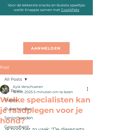
Voor de lekkerste snacks en leukste speeltjes
werkt Knappie samen met
Cool4Pets
AANMELDEN
Post
All Posts
Ayla Verschueren
All Posts
16 mrt 2025
5 minuten om te lezen
Welke specialisten kan
Puppy
je raadplegen voor je
Puberhonden
Seniorhonden
hond?
Gezondheid
Ik hoor het zo vaak: "De dierenarts 