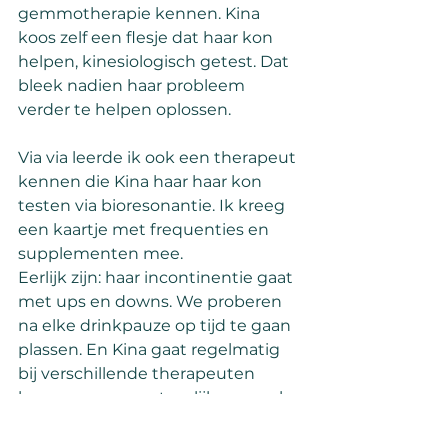
gemmotherapie kennen. Kina 
koos zelf een flesje dat haar kon 
helpen, kinesiologisch getest. Dat 
bleek nadien haar probleem 
verder te helpen oplossen.
Via via leerde ik ook een therapeut 
kennen die Kina haar haar kon 
testen via bioresonantie. Ik kreeg 
een kaartje met frequenties en 
supplementen mee.
Eerlijk zijn: haar incontinentie gaat 
met ups en downs. We proberen 
na elke drinkpauze op tijd te gaan 
plassen. En Kina gaat regelmatig 
bij verschillende therapeuten 
langs voor een natuurlijke aanpak. 
Het vraagt meer moeite van mij, 
maar dit voelt beter dan een 