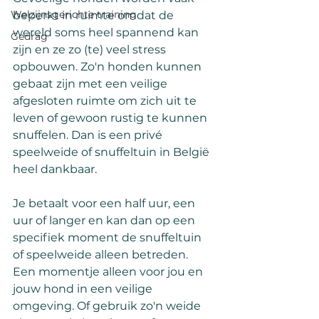
Welzijnsgerichte training
beperkt in ruimte omdat de 
wereld soms heel spannend kan 
Gedrag
zijn en ze zo (te) veel stress 
opbouwen. Zo'n honden kunnen 
gebaat zijn met een veilige 
afgesloten ruimte om zich uit te 
leven of gewoon rustig te kunnen 
snuffelen. Dan is een privé 
speelweide of snuffeltuin in België 
heel dankbaar.
Je betaalt voor een half uur, een 
uur of langer en kan dan op een 
specifiek moment de snuffeltuin 
of speelweide alleen betreden. 
Een momentje alleen voor jou en 
jouw hond in een veilige 
omgeving. Of gebruik zo'n weide 