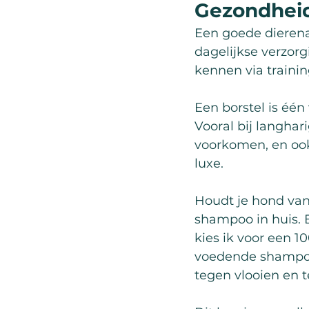
Gezondheid
Een goede dierena
dagelijkse verzorg
kennen via traini
Een borstel is éé
Vooral bij langha
voorkomen, en ook 
luxe.
Houdt je hond van 
shampoo in huis. E
kies ik voor een 1
voedende shampoos
tegen vlooien en t