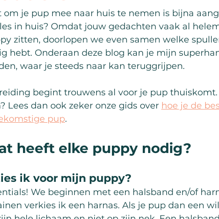
om je pup mee naar huis te nemen is bijna aang
les in huis? Omdat jouw gedachten vaak al helema
py zitten, doorlopen we even samen welke spullen
ig hebt. Onderaan deze blog kan je mijn superha
en, waar je steeds naar kan teruggrijpen.
iding begint trouwens al voor je pup thuiskomt. 
? Lees dan ook zeker onze gids over 
hoe je de bes
oekomstige pup
.
at heeft elke puppy nodig?
ies ik voor mijn puppy?
sentials! We beginnen met een halsband en/of har
ainen verkies ik een harnas. Als je pup dan een w
 zijn hele lichaam en niet op zijn nek. Een halsband