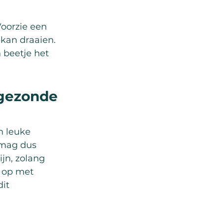
Voorzie een 
kan draaien. 
beetje het 
 gezonde 
n leuke 
mag dus 
ijn, zolang 
t op met 
it 