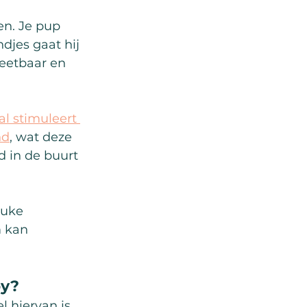
en. Je pup 
djes gaat hij 
 eetbaar en 
l stimuleert 
nd
, wat deze 
d in de buurt 
euke 
m kan 
py?
 hiervan is 