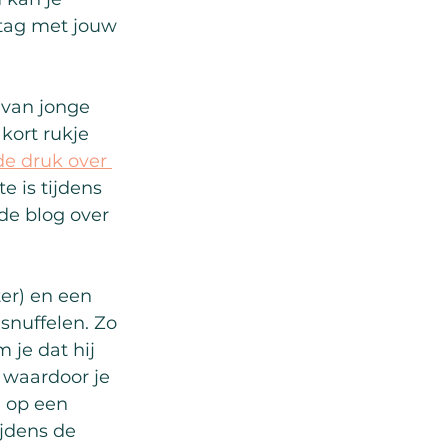
mtag met jouw 
 van jonge 
kort rukje 
de druk over 
e is tijdens 
de blog over 
er) en een 
snuffelen. Zo 
je dat hij 
 waardoor je 
n op een 
ijdens de 