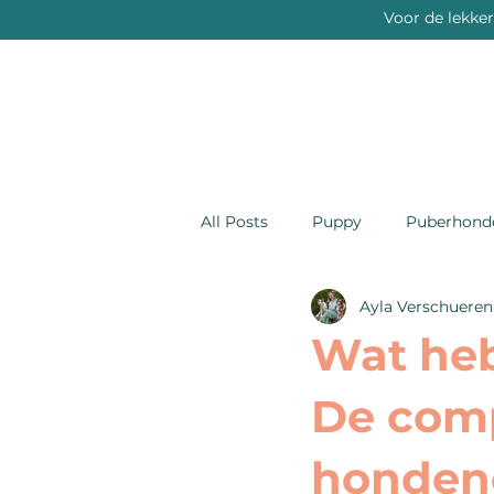
Voor de lekke
All Posts
Puppy
Puberhond
Ayla Verschueren
Wat heb
De comp
honden