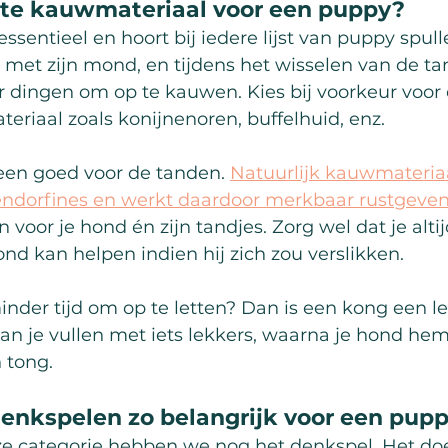
ste kauwmateriaal voor een puppy?
ssentieel en hoort bij iedere lijst van puppy spull
met zijn mond, en tijdens het wisselen van de tan
r dingen om op te kauwen. Kies bij voorkeur voor
eriaal zoals konijnenoren, buffelhuid, enz.
een goed voor de tanden. 
Natuurlijk kauwmateriaa
ndorfines en werkt daardoor merkbaar rustgeve
n voor je hond én zijn tandjes. Zorg wel dat je altij
hond kan helpen indien hij zich zou verslikken.
inder tijd om op te letten? Dan is een kong een l
an je vullen met iets lekkers, waarna je hond he
 tong.
enkspelen zo belangrijk voor een pup
ze categorie hebben we nog het denkspel. Het doel