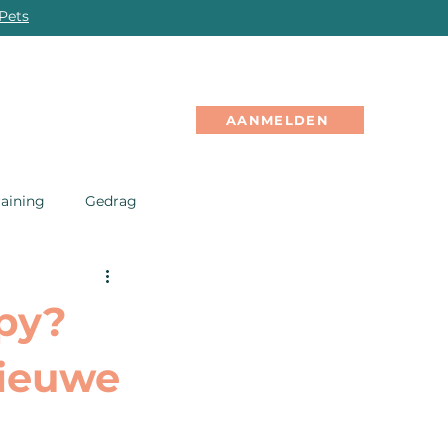
Pets
PROFESSIONALS
EVENTS
GRATIS
OL
AANMELDEN
raining
Gedrag
ppy?
nieuwe