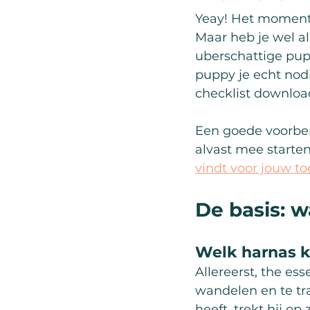
Yeay! Het moment 
Maar heb je wel al
uberschattige pup
puppy je echt nod
checklist download
Een goede voorbere
alvast mee starten
vindt voor jouw t
De basis: w
Welk harnas k
Allereerst, the es
wandelen en te tr
heeft, trekt hij op