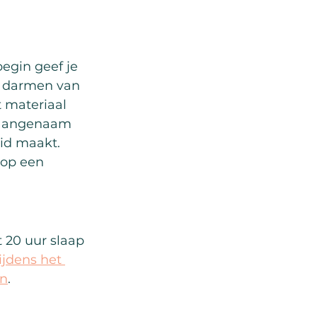
begin geef je 
n darmen van 
t materiaal 
f aangenaam 
id maakt. 
 op een 
 20 uur slaap 
ijdens het 
en
. 