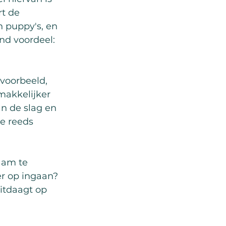
t de 
 puppy's, en 
nd voordeel: 
voorbeeld, 
makkelijker 
n de slag en 
e reeds 
aam te 
er op ingaan? 
uitdaagt op 