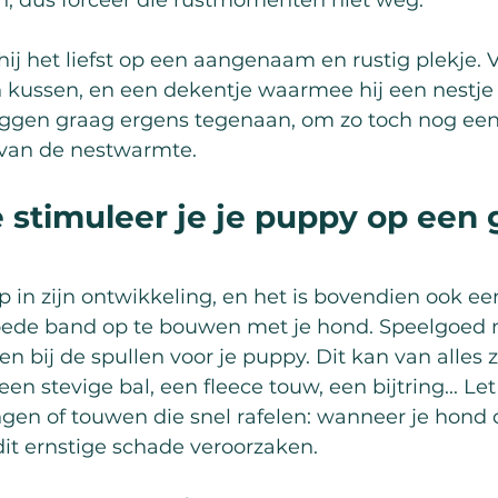
, dus forceer die rustmomenten niet weg.
hij het liefst op een aangenaam en rustig plekje. 
n kussen, en een dekentje waarmee hij een nestje 
ggen graag ergens tegenaan, om zo toch nog een 
 van de nestwarmte.
 stimuleer je je puppy op een
p in zijn ontwikkeling, en het is bovendien ook ee
ede band op te bouwen met je hond. Speelgoed 
n bij de spullen voor je puppy. Dit kan van alles z
 een stevige bal, een fleece touw, een bijtring... Le
ngen of touwen die snel rafelen: wanneer je hond d
dit ernstige schade veroorzaken.