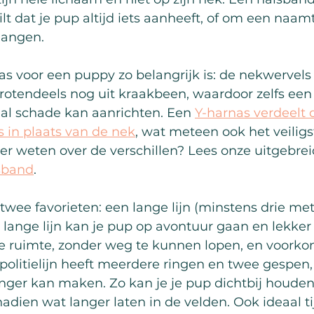
ilt dat je pup altijd iets aanheeft, of om een naa
hangen.
 voor een puppy zo belangrijk is: de nekwervels
otendeels nog uit kraakbeen, waardoor zelfs een 
al schade kan aanrichten. Een 
Y-harnas verdeelt 
 in plaats van de nek
, wat meteen ook het veiligst
er weten over de verschillen? Lees onze uitgebrei
sband
.
 twee favorieten: een lange lijn (minstens drie met
en lange lijn kan je pup op avontuur gaan en lekker 
e ruimte, zonder weg te kunnen lopen, en voorkom 
politielijn heeft meerdere ringen en twee gespen,
langer kan maken. Zo kan je je pup dichtbij houde
nadien wat langer laten in de velden. Ook ideaal t