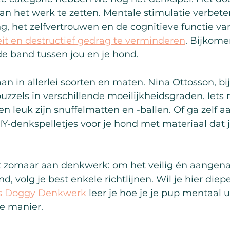
n het werk te zetten. Mentale stimulatie verbeter
, het zelfvertrouwen en de cognitieve functie van
eit en destructief gedrag te verminderen
. Bijkome
de band tussen jou en je hond.
n in allerlei soorten en maten. Nina Ottosson, bij
zzels in verschillende moeilijkheidsgraden. Iets 
 leuk zijn snuffelmatten en -ballen. Of ga zelf aa
IY-denkspelletjes voor je hond met materiaal dat j
t zomaar aan denkwerk: om het veilig én aangen
d, volg je best enkele richtlijnen. Wil je hier diep
us Doggy Denkwerk
 leer je hoe je je pup mentaal 
se manier.