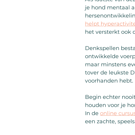
je hond mentaal aa
hersenontwikkeling
helpt hyperactivit
het versterkt ook 
Denkspellen bestaa
ontwikkelde voerpu
maar minstens even
tover de leukste D
voorhanden hebt.
Begin echter nooi
houden voor je hon
In de 
online curs
een zachte, speel