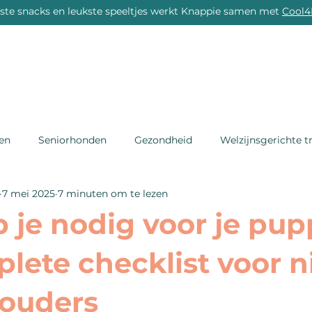
rste snacks en leukste speeltjes werkt Knappie samen met
Cool4
DE ACADEMY
DE BIBLIOTHEEK
DE LEEFSCHO
en
Seniorhonden
Gezondheid
Welzijnsgerichte t
7 mei 2025
7 minuten om te lezen
 je nodig voor je pu
lete checklist voor 
ouders