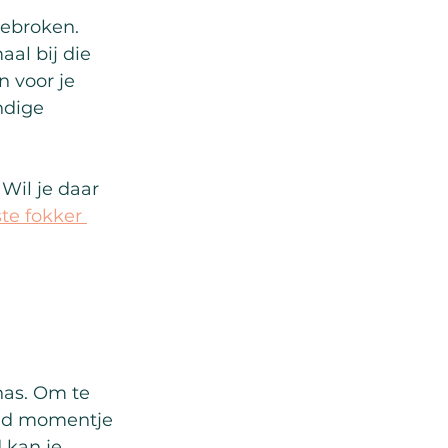
ebroken. 
al bij die 
 voor je 
ndige 
Wil je daar 
te fokker 
nas. Om te 
ild momentje 
 kan je 