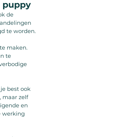
e puppy
ok de 
 handelingen 
gd te worden.
 te maken. 
n te 
overbodige 
je best ook 
 maar zelf 
nigende en 
 werking 