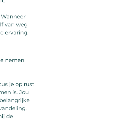
t.
t. Wanneer 
lf van weg 
 ervaring.
 te nemen 
us je op rust 
men is. Jou 
belangrijke 
wandeling. 
ij de 