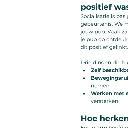
positief wa
Socialisatie is pa
gebeurtenis. We m
jouw pup. Vaak zal
je pup op ontdekki
dit positief gelinkt
Drie dingen die hi
Zelf beschikba
Bewegingsrui
nemen.
Werken met ee
versterken.
Hoe herken
Een warm hoofdje, 