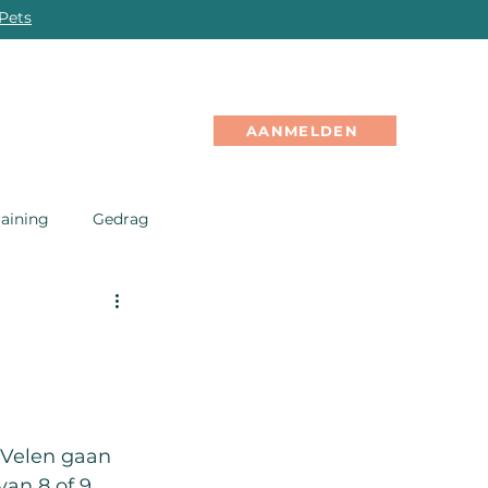
Pets
PROFESSIONALS
EVENTS
GRATIS
OL
AANMELDEN
raining
Gedrag
 Velen gaan 
van 8 of 9 