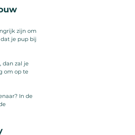
jouw 
grijk zijn om 
at je pup bij 
dan zal je 
ig om op te 
naar? In de 
de 
y 