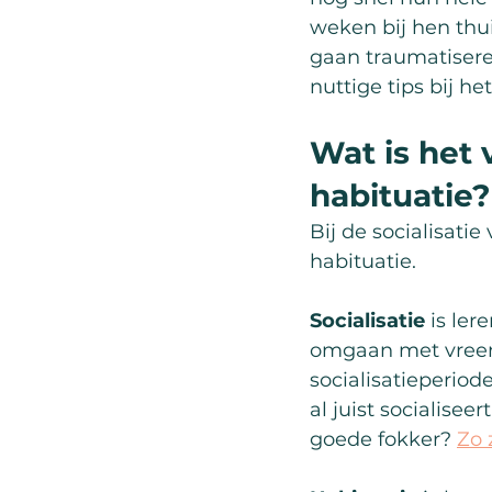
weken bij hen thui
gaan traumatiseren
nuttige tips bij h
Wat is het 
habituatie?
Bij de socialisati
habituatie.
Socialisatie
 is le
omgaan met vreem
socialisatieperiode
al juist socialisee
goede fokker? 
Zo 