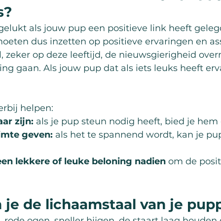
s?
s gelukt als jouw pup een positieve link heeft gele
oeten dus inzetten op positieve ervaringen en ass
, zeker op deze leeftijd, de nieuwsgierigheid ove
ng gaan. Als jouw pup dat als iets leuks heeft erv
.
erbij helpen:
ar zijn:
 als je pup steun nodig heeft, bied je hem 
mte geven:
 als het te spannend wordt, kan je pup
n lekkere of leuke beloning nadien
 om de positi
 je de lichaamstaal van je pup
rode ogen, sneller hijgen, de staart laag houden o