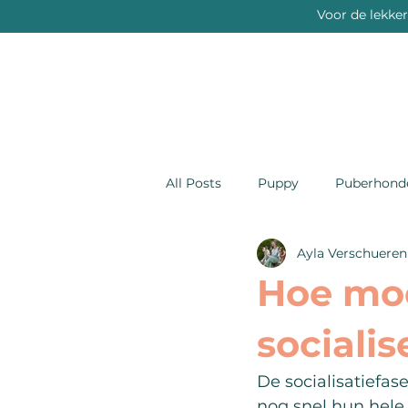
Voor de lekke
All Posts
Puppy
Puberhond
Ayla Verschueren
Hoe moe
sociali
De socialisatiefas
nog snel hun hele s