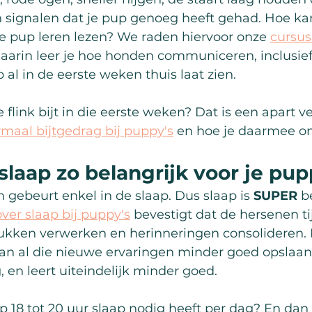
n signalen dat je pup genoeg heeft gehad. Hoe kan
je pup leren lezen? We raden hiervoor onze 
cursus
Daarin leer je hoe honden communiceren, inclusief 
 al in de eerste weken thuis laat zien.
flink bijt in die eerste weken? Dat is een apart ve
maal bijtgedrag bij puppy's
 en hoe je daarmee o
laap zo belangrijk voor je pu
 gebeurt enkel in de slaap. Dus slaap is 
SUPER
 b
ver slaap bij puppy's
 bevestigt dat de hersenen ti
ukken verwerken en herinneringen consolideren. 
kan al die nieuwe ervaringen minder goed opslaan
g, en leert uiteindelijk minder goed.
p 18 tot 20 uur slaap nodig heeft per dag? En da