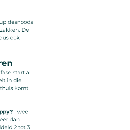
 pup desnoods 
 zakken. De 
 dus ook 
ren
fase start al 
t in die 
 thuis komt, 
uppy?
 Twee 
eer dan 
eld 2 tot 3 