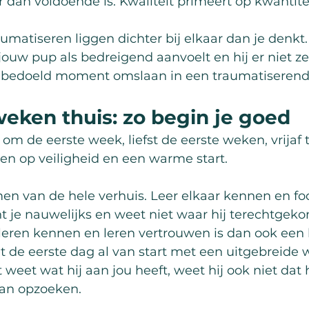
dan voldoende is. Kwaliteit primeert op kwantitei
aumatiseren liggen dichter bij elkaar dan je denk
jouw pup als bedreigend aanvoelt en hij er niet ze
dbedoeld moment omslaan in een traumatiserende
eken thuis: zo begin je goed
om de eerste week, liefst de eerste weken, vrijaf
ten op veiligheid en een warme start.
n van de hele verhuis. Leer elkaar kennen en foc
nt je nauwelijks en weet niet waar hij terechtgeko
leren kennen en leren vertrouwen is dan ook een 
et de eerste dag al van start met een uitgebreide 
 weet wat hij aan jou heeft, weet hij ook niet dat h
 kan opzoeken.