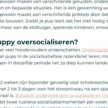
 gewoon maken van verschillende geluiden, onder
 en bepaalde situaties. Het is een gewenning waa
 gewoon maakt aan verschillende prikkels door da
te bouwen. Zodat je pup leert dat het niet nodig i
 maar aan de stofzuiger, spelende kinderen, onwe
uppy oversocialiseren?
 wat veel hondenouders onderschatten. 
Organisaties
at pups in de socialisatiefase razendsnel leren, ma
en in diezelfde periode net zo diep kunnen landen
2 weken zijn bijzonder gevoelig voor schokreactie
et 2 tot 3 dagen voor het stressniveau na een s
aal is. 
Belgisch onderzoek over socialisatie en tr
 dat twee rustieve socialisatiemomenten per week 