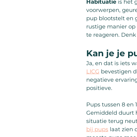
Habituatie
 is het
voorwerpen, geuren
pup blootstelt en
rustige manier op 
te reageren. Denk
Kan je je p
Ja, en dat is iets
LICG
 bevestigen d
negatieve ervaring
positieve.
Pups tussen 8 en 1
Gemiddeld duurt h
situatie terug neutr
bij pups
 laat zien