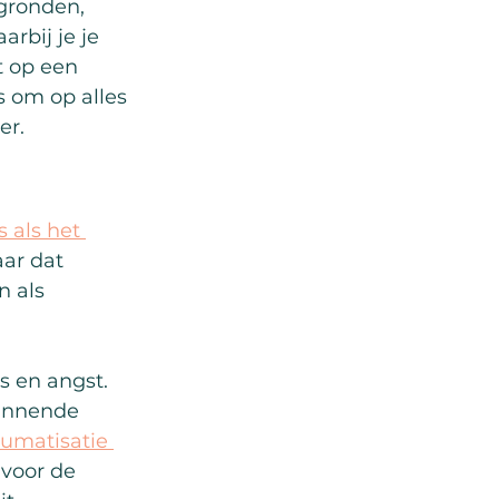
gronden, 
rbij je je 
t op een 
s om op alles 
er.
 als het 
ar dat 
 als 
s en angst. 
pannende 
aumatisatie 
voor de 