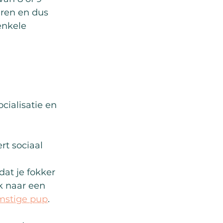
eren en dus 
enkele 
cialisatie en 
t sociaal 
dat je fokker 
ek naar een 
mstige pup
.