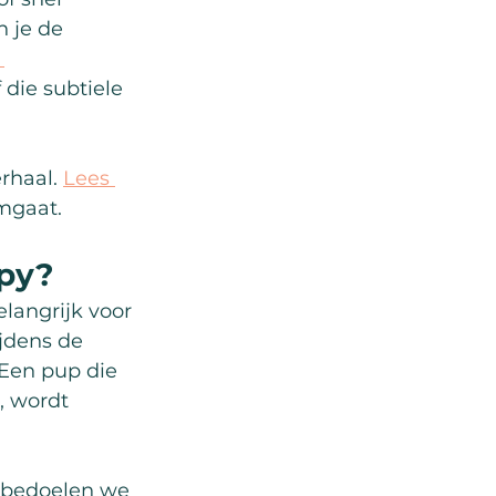
 je de 
 
die subtiele 
rhaal. 
Lees 
mgaat.
ppy?
elangrijk voor 
jdens de 
Een pup die 
, wordt 
n bedoelen we 