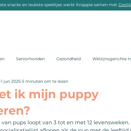
rste snacks en leukste speeltjes werkt Knappie samen met
Cool4
DE ACADEMY
DE BIBLIOTHEEK
DE LEEFSCHO
en
Seniorhonden
Gezondheid
Welzijnsgerichte t
1 jun 2025
5 minuten om te lezen
t ik mijn puppy
seren?
e van pups loopt van 3 tot en met 12 levensweken.
ocialisatielijst aflopen als de pup met de leeftijd 