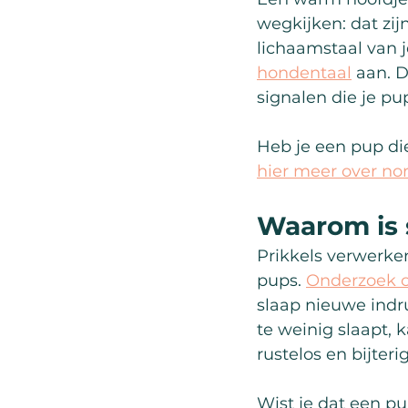
wegkijken: dat zij
lichaamstaal van 
hondentaal
 aan. 
signalen die je pup
Heb je een pup die 
hier meer over nor
Waarom is s
Prikkels verwerken
pups. 
Onderzoek o
slaap nieuwe indr
te weinig slaapt, 
rustelos en bijteri
Wist je dat een pu