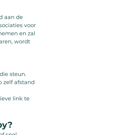
gd aan de 
ociaties voor 
rnemen en zal 
aren, wordt 
die steun.
 zelf afstand 
eve link te 
py?
f snel 