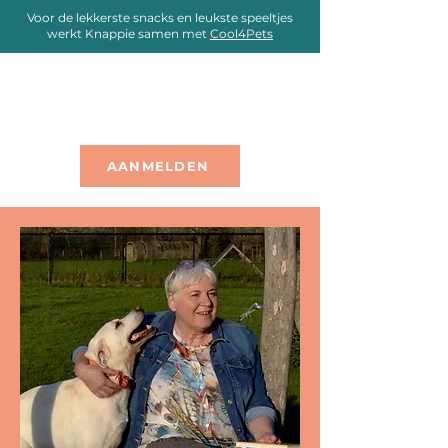
Voor de lekkerste snacks en leukste speeltjes
werkt Knappie samen met
Cool4Pets
AANMELDEN