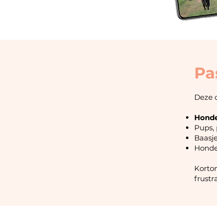
Pa
Deze c
Honde
Pups,
Baasje
Honde
Kortom
frustr