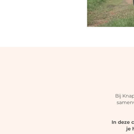
Bij Kna
samenw
In deze 
je 