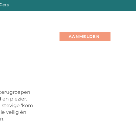
Pets
PROFESSIONALS
EVENTS
GRATIS
OL
AANMELDEN
 terugroepen
 en plezier.
 stevige ‘kom
ie veilig én
n.