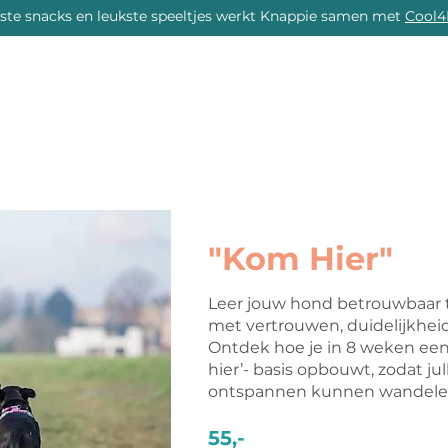
rste snacks en leukste speeltjes werkt Knappie samen met
Cool4
DE ACADEMY
DE BIBLIOTHEEK
DE LEEFSCHO
"Kom Hier"
Leer jouw hond betrouwbaar
met vertrouwen, duidelijkheid
Ontdek hoe je in 8 weken een
hier’- basis opbouwt, zodat jull
ontspannen kunnen wandele
55,-