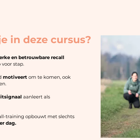
je in deze cursus?
terke en betrouwbare recall
 voor stap.
nd
motiveert
om te komen, ook
en.
uitsignaal
aanleert als
all-training opbouwt met slechts
er dag.