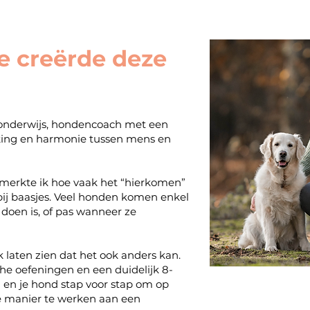
e creërde deze
onderwijs, hondencoach met een
ing en harmonie tussen mens en
 merkte ik hoe vaak het “hierkomen”
 bij baasjes. Veel honden komen enkel
e doen is, of pas wanneer ze
k laten zien dat het ook anders kan.
che oefeningen en een duidelijk 8-
u en je hond stap voor stap om op
se manier te werken aan een