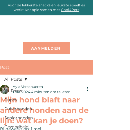
Voor de lekkerste snacks en leukste speeltjes
werkt Knappie samen met
Cool4Pets
AANMELDEN
Post
All Posts
Ayla Verschueren
All Posts
1 okt 2024
4 minuten om te lezen
Mijn hond blaft naar
Puppy
andere honden aan de
Puberhonden
Seniorhonden
lijn: wat kan je doen?
Gezondheid
Bijgewerkt op:
1 mei