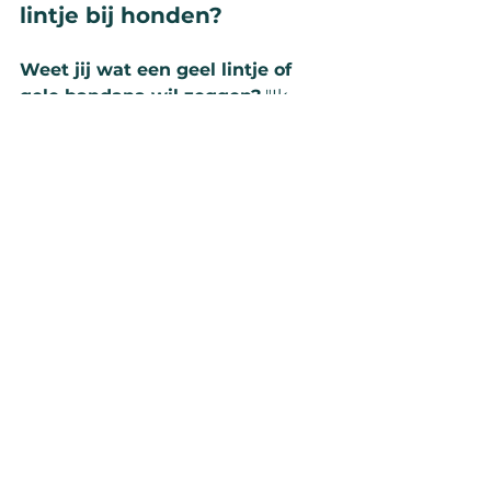
lintje bij honden?
Weet jij wat een geel lintje of 
gele bandana wil zeggen?
 "Ik 
heb ruimte nodig." Zorg dus als je 
zo'n hond ziet dat je die hond 
meer ruimte geeft. Of knoop zelf 
een geel lintje aan de leiband van 
je hond als jouw hond meer 
ruimte nodig heeft. Lees er meer 
over bij 
Tom&Co over honden met 
gele linten
.
Wanneer zoek je 
professionele hulp?
Als het blaffen niet vermindert na 
enkele weken oefenen, of als je je 
onveilig voelt bij de reacties van je 